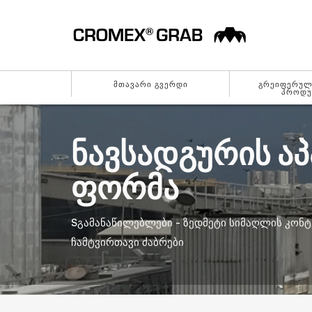
ᲛᲗᲐᲕᲐᲠᲘ ᲒᲕᲔᲠᲓᲘ
ᲒᲠᲔᲘᲤᲔᲠᲣᲚᲘ
ᲞᲠᲝᲓᲣ
ᲜᲐᲕᲡᲐᲓᲒᲣᲠᲘᲡ ᲐᲞ
ᲤᲝᲠᲛᲐ
SᲒᲐᲛᲐᲜᲐᲬᲘᲚᲔᲑᲚᲔᲑᲘ - ᲖᲔᲓᲛᲔᲢᲘ ᲡᲘᲛᲐᲦᲚᲘᲡ ᲙᲝᲜᲢᲔ
ᲩᲐᲛᲢᲕᲘᲠᲗᲐᲕᲘ ᲫᲐᲑᲠᲔᲑᲘ