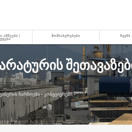
 ᲐᲛᲬᲔᲔᲑᲘ |
ᲛᲝᲛᲡᲐᲮᲣᲠᲔᲑᲔᲑᲘ
ᲩᲕᲔᲜᲡ
ᲥᲢᲔᲑᲘ
ᲐᲠᲐᲢᲣᲠᲘᲡ ᲨᲔᲗᲐᲕᲐᲖᲔᲑ
ᲘᲜᲔᲠᲘᲡ ᲩᲐᲠᲩᲝᲔᲑᲘ - ᲙᲝᲜᲕᲔᲘᲔᲠᲔᲑᲘ -